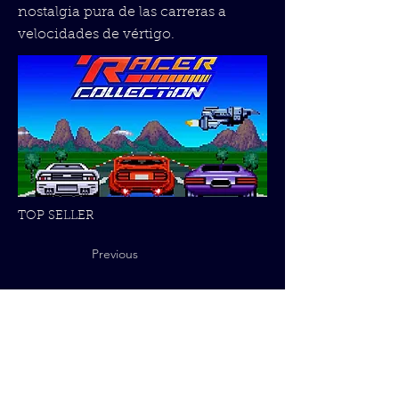
nostalgia pura de las carreras a
velocidades de vértigo.
TOP SELLER
Previous
Next