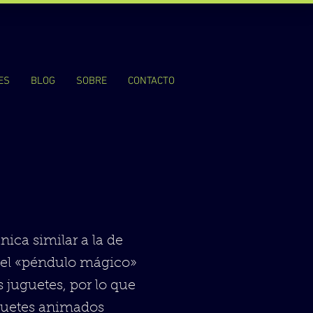
ES
BLOG
SOBRE
CONTACTO
ica similar a la de
r el «péndulo mágico»
s juguetes, por lo que
juguetes animados