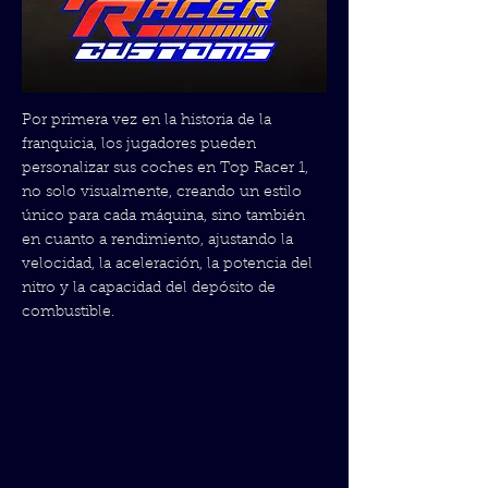
Por primera vez en la historia de la
franquicia, los jugadores pueden
personalizar sus coches en Top Racer 1,
no solo visualmente, creando un estilo
único para cada máquina, sino también
en cuanto a rendimiento, ajustando la
velocidad, la aceleración, la potencia del
nitro y la capacidad del depósito de
combustible.