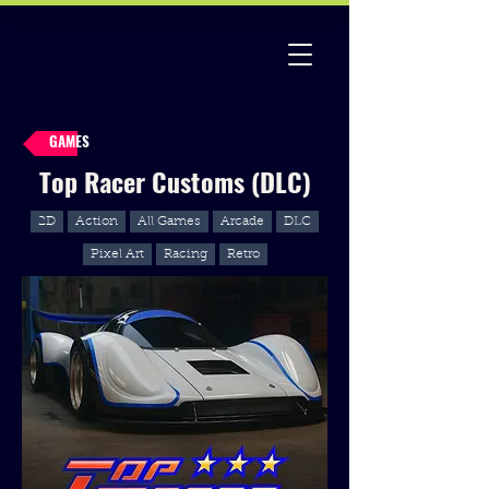
GAMES
Top Racer Customs (DLC)
2D
Action
All Games
Arcade
DLC
Pixel Art
Racing
Retro