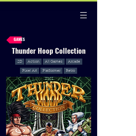
GAMES
Thunder Hoop Collection
2D
Action
All Games
Arcade
Pixel Art
Platformer
Retro