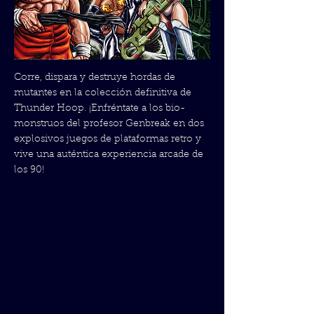
Corre, dispara y destruye hordas de
mutantes en la colección definitiva de
Thunder Hoop. ¡Enfréntate a los bio-
monstruos del profesor Genbreak en dos
explosivos juegos de plataformas retro y
vive una auténtica experiencia arcade de
los 90!