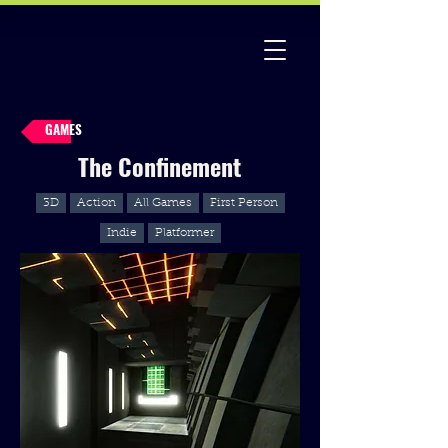
GAMES
The Confinement
3D
Action
All Games
First Person
Indie
Platformer