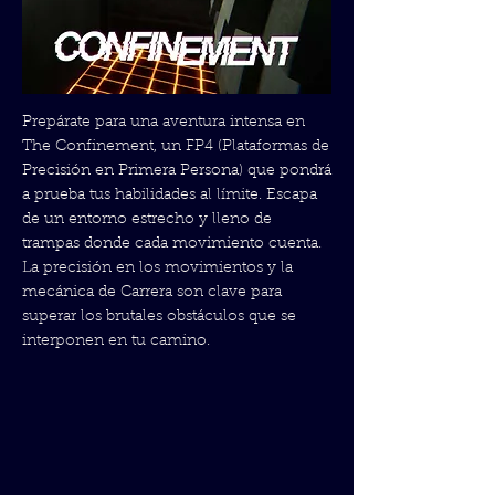
Prepárate para una aventura intensa en
The Confinement, un FP4 (Plataformas de
Precisión en Primera Persona) que pondrá
a prueba tus habilidades al límite. Escapa
de un entorno estrecho y lleno de
trampas donde cada movimiento cuenta.
La precisión en los movimientos y la
mecánica de Carrera son clave para
superar los brutales obstáculos que se
interponen en tu camino.