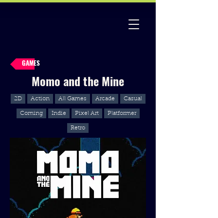
GAMES
Momo and the Mine
2D
Action
All Games
Arcade
Casual
Coming
Indie
Pixel Art
Platformer
Retro