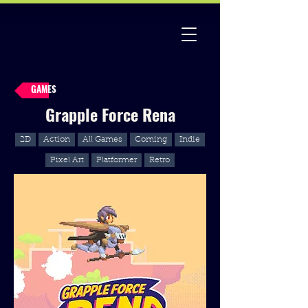
GAMES
Grapple Force Rena
2D
Action
All Games
Coming
Indie
Pixel Art
Platformer
Retro