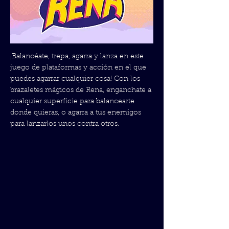
¡Balancéate, trepa, agarra y lanza en este
juego de plataformas y acción en el que
puedes agarrar cualquier cosa! Con los
brazaletes mágicos de Rena, enganchate a
cualquier superficie para balancearte
donde quieras, o agarra a tus enemigos
para lanzarlos unos contra otros.