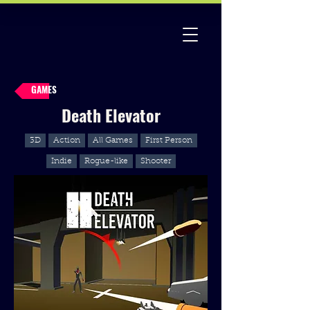
GAMES
Death Elevator
3D
Action
All Games
First Person
Indie
Rogue-like
Shooter