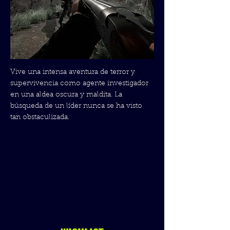
Vive una intensa aventura de terror y
supervivencia como agente investigador
en una aldea oscura y maldita. La
búsqueda de un líder nunca se ha visto
tan obstaculizada.