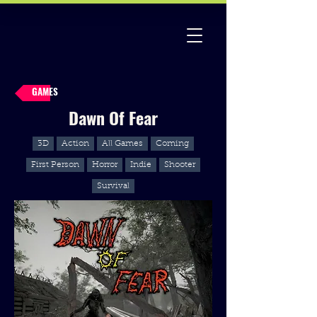
GAMES
Dawn Of Fear
3D
Action
All Games
Coming
First Person
Horror
Indie
Shooter
Survival