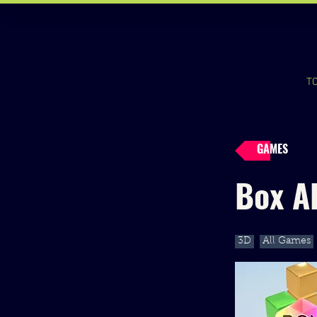
T
GAMES
Box A
3D
All Games