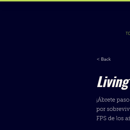
T
< Back
Livin
¡Ábrete paso
por sobreviv
FPS de los a