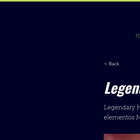
T
< Back
Legen
Legendary He
elementos MO