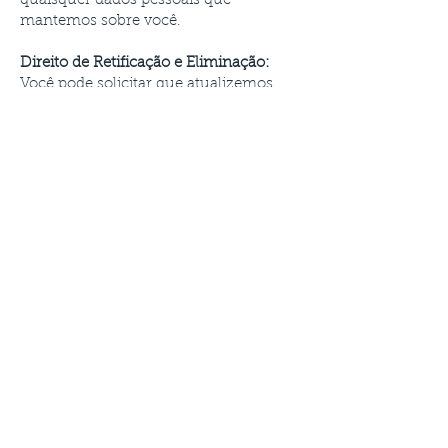
quaisquer dados pessoais que
mantemos sobre você.
Direito de Retificação e Eliminação:
Você pode solicitar que atualizemos,
corrijamos ou excluamos
completamente suas informações
pessoais de nossos bancos de dados
ativos.
Direito de Oposição ao Processamento:
Você pode se opor ao rastreamento por
interesse legítimo a qualquer
momento.
Para exercer qualquer um desses
direitos, ou se tiver dúvidas sobre nossa
infraestrutura de privacidade, entre em
contato diretamente conosco pelo e-
mail
contact@qubyteinteractive.com
.
Responderemos às solicitações válidas
dentro do prazo legal exigido pela sua