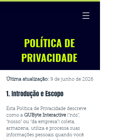
POLÍTICA DE
PRIVACIDADE
Última atualização:
9 de junho de 2026
1. Introdução e Escopo
Esta Política de Privacidade descreve
como a
QUByte Interactive
("nós",
"nosso" ou "da empresa") coleta,
armazena, utiliza e processa suas
informações pessoais quando você