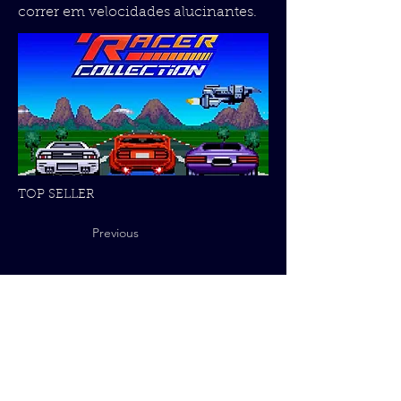
correr em velocidades alucinantes.
TOP SELLER
Previous
Next