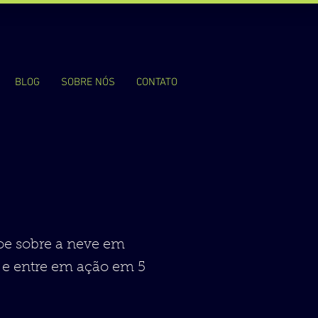
BLOG
SOBRE NÓS
CONTATO
voe sobre a neve em
do e entre em ação em 5