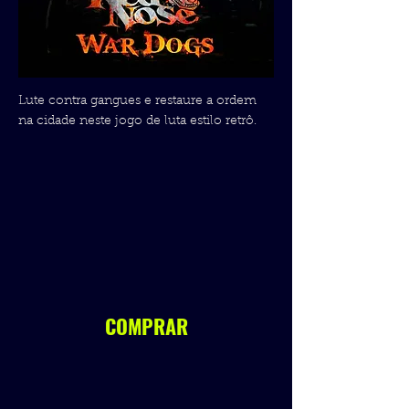
Lute contra gangues e restaure a ordem
na cidade neste jogo de luta estilo retrô.
COMPRAR