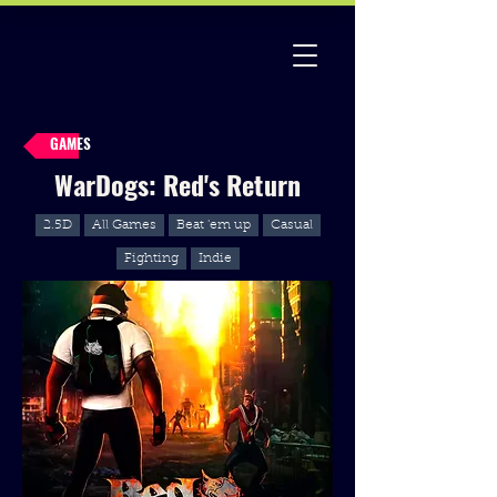
GAMES
WarDogs: Red's Return
2.5D
All Games
Beat 'em up
Casual
Fighting
Indie