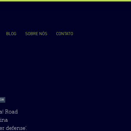
BLOG
SOBRE NÓS
CONTATO
se
va! Road
ina
r defense'.