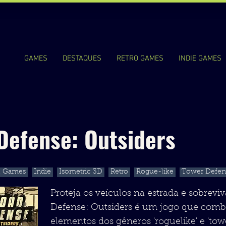
GAMES
DESTAQUES
RETRO GAMES
INDIE GAMES
Defense: Outsiders
l Games
Indie
Isometric 3D
Retro
Rogue-like
Tower Defen
Proteja os veículos na estrada e sobrevi
Defense: Outsiders é um jogo que comb
elementos dos gêneros 'roguelike' e 'towe