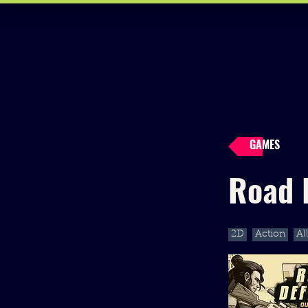
GAMES
Road 
2D
Action
Al