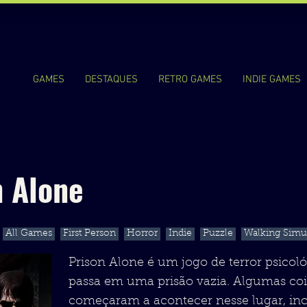
GAMES
DESTAQUES
RETRO GAMES
INDIE GAMES
n Alone
All Games
First Person
Horror
Indie
Puzzle
Walking Simu
Prison Alone é um jogo de terror psicol
passa em uma prisão vazia. Algumas coi
começaram a acontecer nesse lugar, inc