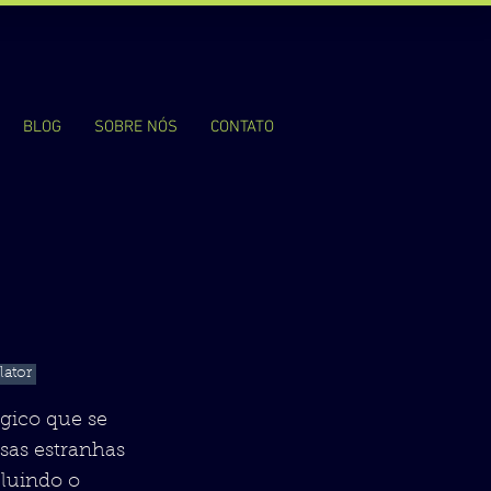
BLOG
SOBRE NÓS
CONTATO
lator
ógico que se
sas estranhas
luindo o