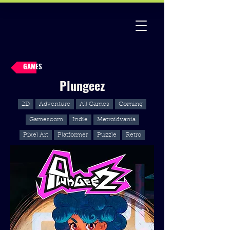
GAMES
Plungeez
2D
Adventure
All Games
Coming
Gamescom
Indie
Metroidvania
Pixel Art
Platformer
Puzzle
Retro