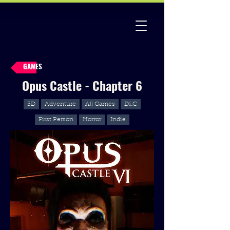
GAMES
Opus Castle - Chapter 6
3D
Adventure
All Games
DLC
First Person
Horror
Indie