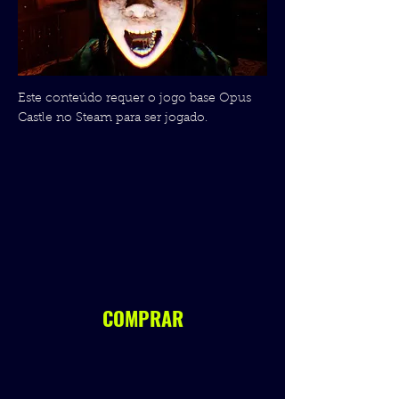
Este conteúdo requer o jogo base Opus
Castle no Steam para ser jogado.
COMPRAR