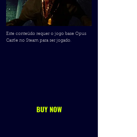
Este conteúdo requer o jogo base Opus
Castle no Steam para ser jogado.
BUY NOW