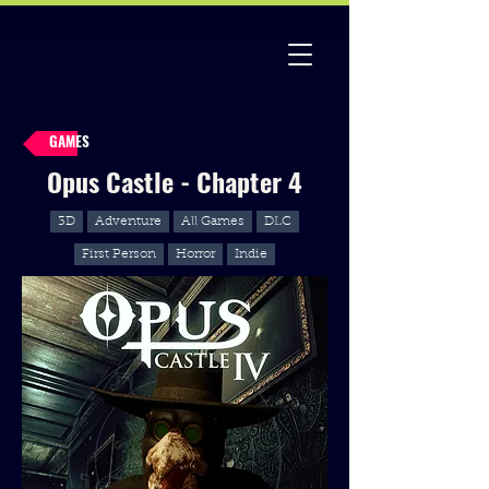
GAMES
Opus Castle - Chapter 4
3D
Adventure
All Games
DLC
First Person
Horror
Indie