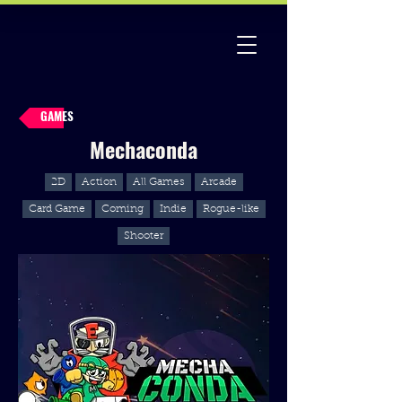
GAMES
Mechaconda
2D
Action
All Games
Arcade
Card Game
Coming
Indie
Rogue-like
Shooter