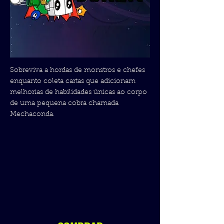
Sobreviva a hordas de monstros e chefes
enquanto coleta cartas que adicionam
melhorias de habilidades únicas ao corpo
de uma pequena cobra chamada
Mechaconda.