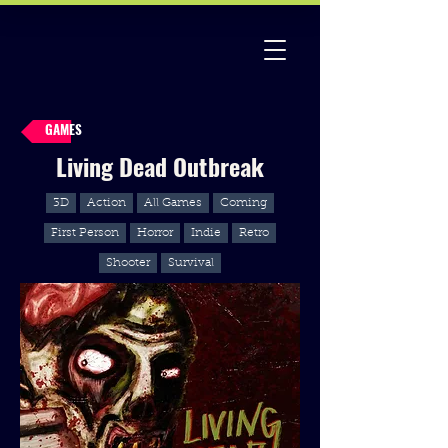
GAMES
Living Dead Outbreak
3D
Action
All Games
Coming
First Person
Horror
Indie
Retro
Shooter
Survival