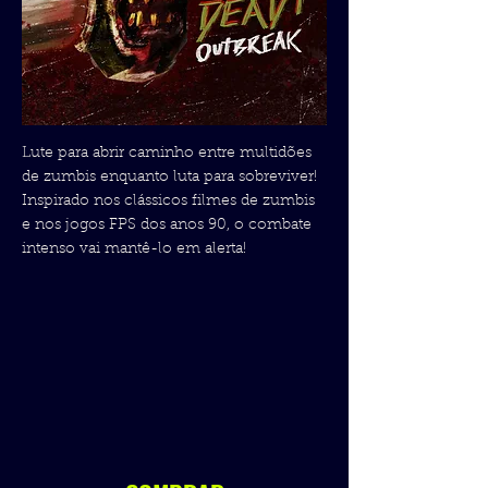
Lute para abrir caminho entre multidões
de zumbis enquanto luta para sobreviver!
Inspirado nos clássicos filmes de zumbis
e nos jogos FPS dos anos 90, o combate
intenso vai mantê-lo em alerta!