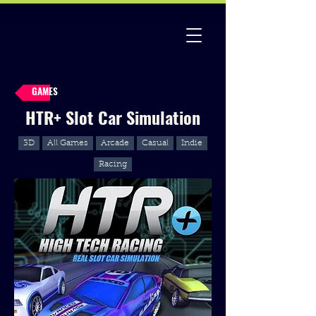
GAMES
HTR+ Slot Car Simulation
3D
All Games
Arcade
Casual
Indie
Racing