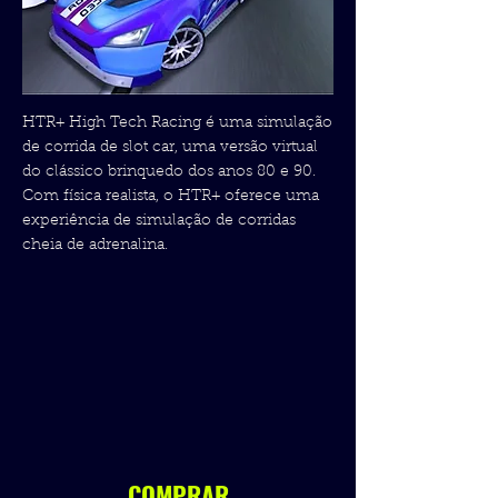
HTR+ High Tech Racing é uma simulação
de corrida de slot car, uma versão virtual
do clássico brinquedo dos anos 80 e 90.
Com física realista, o HTR+ oferece uma
experiência de simulação de corridas
cheia de adrenalina.
COMPRAR