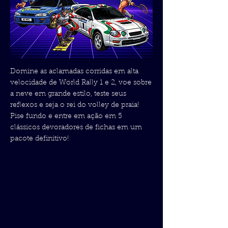
Domine as aclamadas corridas em alta
velocidade de World Rally 1 e 2, voe sobre
a neve em grande estilo, teste seus
reflexos e seja o rei do volley de praia!
Pise fundo e entre em ação em 5
clássicos devoradores de fichas em um
pacote definitivo!