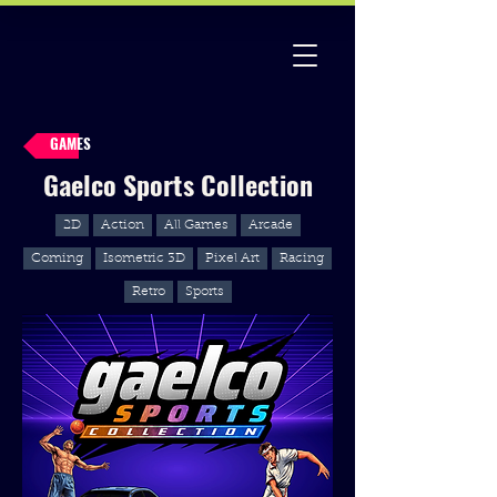
GAMES
Gaelco Sports Collection
2D
Action
All Games
Arcade
Coming
Isometric 3D
Pixel Art
Racing
Retro
Sports