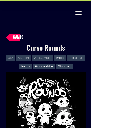
GAMES
Curse Rounds
2D
Action
All Games
Indie
Pixel Art
Retro
Rogue-like
Shooter