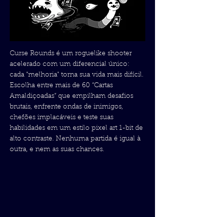
Curse Rounds é um roguelike shooter
acelerado com um diferencial único:
cada "melhoria" torna sua vida mais difícil.
Escolha entre mais de 60 “Cartas
Amaldiçoadas” que empilham desafios
brutais, enfrente ondas de inimigos,
chefões implacáveis e teste suas
habilidades em um estilo pixel art 1-bit de
alto contraste. Nenhuma partida é igual à
outra, e nem as suas chances.