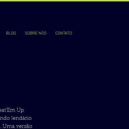
BLOG
SOBRE NÓS
CONTATO
Beat'Em Up
undo lendário
a. Uma versão