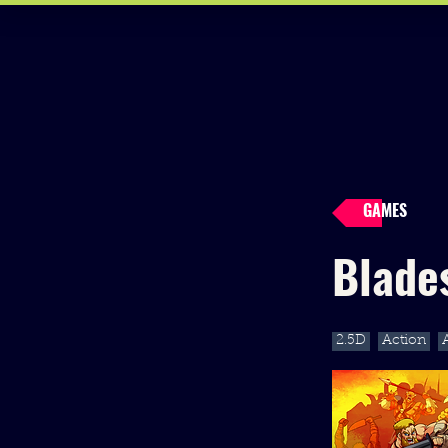
GAMES
Blade
2.5D
Action