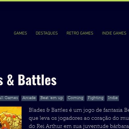
GAMES
DESTAQUES
RETRO GAMES
INDIE GAMES
s & Battles
All Games
Arcade
Beat 'em up
Coming
Fighting
Indie
Blades & Battles é um jogo de fantasia 
que leva os jogadores ao coração do m
do Rei Arthur em sua juventude bárbar